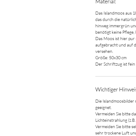
Material:
Das Islandmoos aus 1
das durch die natürli
hinweg immergrün und
benötigt keine Pflege, 
Das Moos ist hier pu
aufgebracht und auf d
versehen.
Größe: 50x30 cm
Der Schriftzug ist fein
Wichtiger Hinwei
Die Islandmoosbilder 
geeignet.
Vermeiden Sie bitte d
Lichteinstrahlung (z.B
Vermeiden Sie bitte s
sehr trockene Luft und 