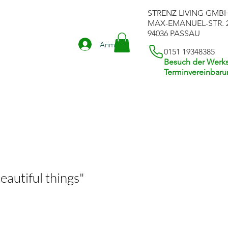
STRENZ LIVING GMB
MAX-EMANUEL-STR. 
94036 PASSAU
Anmelden
0151 19348385
Besuch der Werks
Terminvereinbar
autiful things"