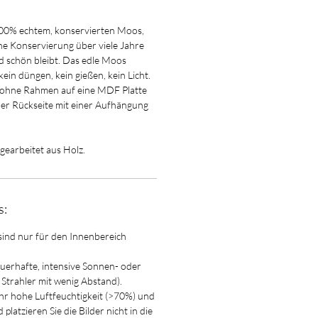
00% echtem, konservierten Moos,
che Konservierung über viele Jahre
 schön bleibt. Das edle Moos
kein düngen, kein gießen, kein Licht.
r ohne Rahmen auf eine MDF Platte
er Rückseite mit einer Aufhängung
 gearbeitet aus Holz.
s:
sind nur für den Innenbereich
auerhafte, intensive Sonnen- oder
. Strahler mit wenig Abstand).
ehr hohe Luftfeuchtigkeit (>70%) und
platzieren Sie die Bilder nicht in die