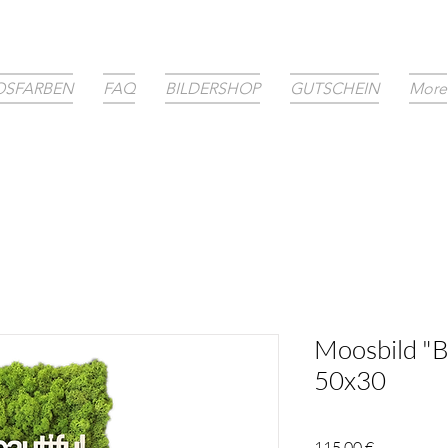
SFARBEN
FAQ
BILDERSHOP
GUTSCHEIN
More
Moosbild "Be
50x30
Preis
115,00 €