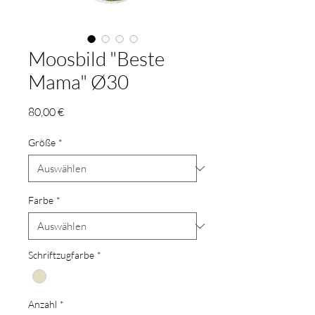
Moosbild "Beste
Mama" Ø30
Preis
80,00 €
Größe
*
Farbe
*
Schriftzugfarbe
*
Anzahl
*