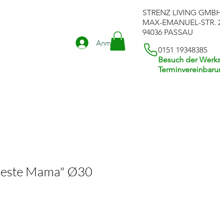
STRENZ LIVING GMB
MAX-EMANUEL-STR. 
94036 PASSAU
Anmelden
0151 19348385
Besuch der Werks
Terminvereinbar
Beste Mama" Ø30