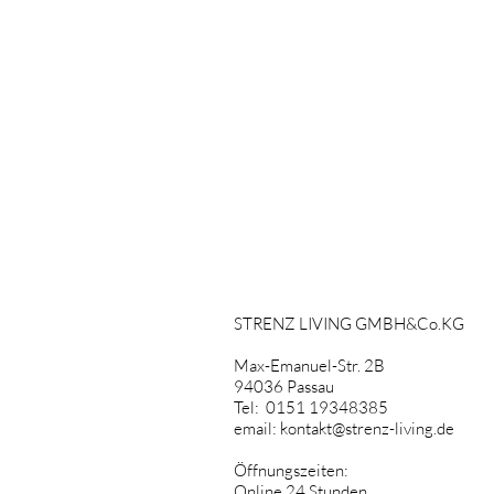
STRENZ LIVING GMBH&Co.KG
Max-Emanuel-Str. 2B
94036 Passau
Tel: 0151 19348385
email:
kontakt@strenz-living.de
Öffnungszeiten:
Online 24 Stunden