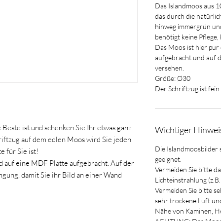
Das Islandmoos aus 1
das durch die natürli
hinweg immergrün und
benötigt keine Pflege, 
Das Moos ist hier pu
aufgebracht und auf d
versehen.
Größe: Ø30
Der Schriftzug ist fei
 Beste ist und schenken Sie Ihr etwas ganz
Wichtiger Hinwei
iftzug auf dem edlen Moos wird Sie jeden
Die Islandmoosbilder 
e für Sie ist!
geeignet.
 auf eine MDF Platte aufgebracht. Auf der
Vermeiden Sie bitte d
ngung, damit Sie ihr Bild an einer Wand
Lichteinstrahlung (z.B
Vermeiden Sie bitte s
sehr trockene Luft und 
Nähe von Kaminen, He