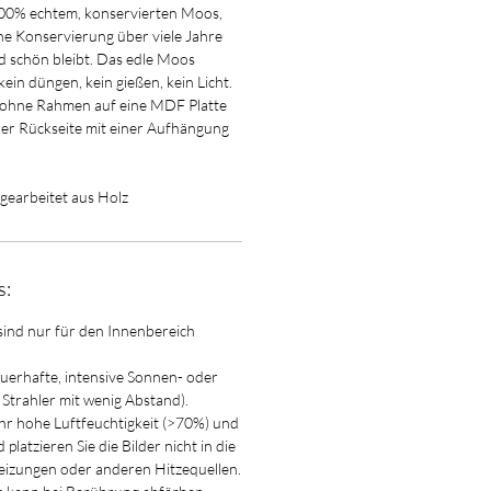
00% echtem, konservierten Moos,
che Konservierung über viele Jahre
 schön bleibt. Das edle Moos
kein düngen, kein gießen, kein Licht.
r ohne Rahmen auf eine MDF Platte
er Rückseite mit einer Aufhängung
n gearbeitet aus Holz
s:
sind nur für den Innenbereich
auerhafte, intensive Sonnen- oder
. Strahler mit wenig Abstand).
ehr hohe Luftfeuchtigkeit (>70%) und
platzieren Sie die Bilder nicht in die
izungen oder anderen Hitzequellen.