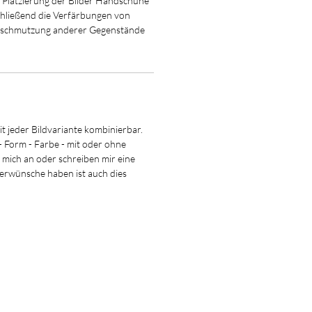
 Platzierung der Bilder Handschuhe
chließend die Verfärbungen von
rschmutzung anderer Gegenstände
it jeder Bildvariante kombinierbar.
Form - Farbe - mit oder ohne
mich an oder schreiben mir eine
derwünsche haben ist auch dies