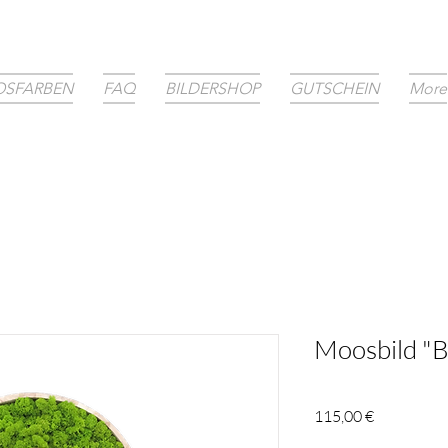
SFARBEN
FAQ
BILDERSHOP
GUTSCHEIN
More
Moosbild "
Preis
115,00 €