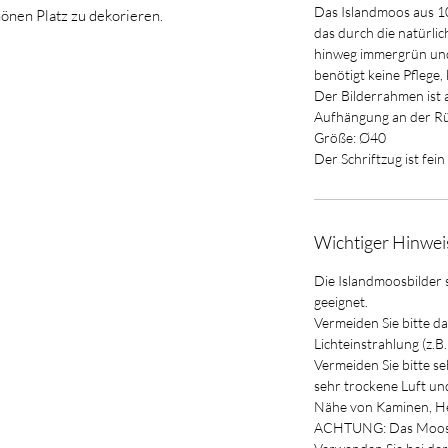
Das Islandmoos aus 1
hönen Platz zu dekorieren.
das durch die natürli
hinweg immergrün und
benötigt keine Pflege, 
Der Bilderrahmen ist a
Aufhängung an der Rü
Größe: Ø40
Der Schriftzug ist fein
Wichtiger Hinwei
Die Islandmoosbilder 
geeignet.
Vermeiden Sie bitte d
Lichteinstrahlung (z.B
Vermeiden Sie bitte s
sehr trockene Luft und 
Nähe von Kaminen, He
ACHTUNG: Das Moos k