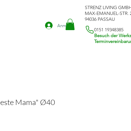
STRENZ LIVING GMB
MAX-EMANUEL-STR. 
94036 PASSAU
Anmelden
0151 19348385
Besuch der Werks
Terminvereinbar
Beste Mama" Ø40