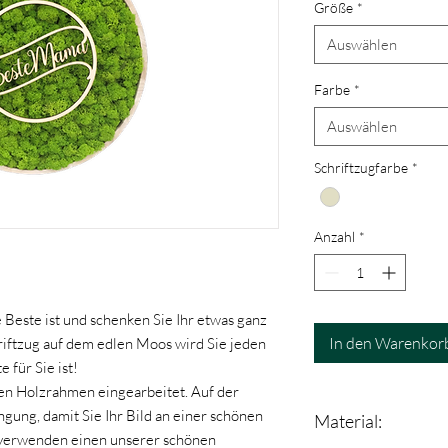
Größe
*
Auswählen
Farbe
*
Auswählen
Schriftzugfarbe
*
Anzahl
*
 Beste ist und schenken Sie Ihr etwas ganz
In den Warenkor
iftzug auf dem edlen Moos wird Sie jeden
e für Sie ist!
len Holzrahmen eingearbeitet. Auf der
ngung, damit Sie Ihr Bild an einer schönen
Material:
 verwenden einen unserer schönen