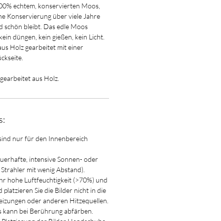
00% echtem, konservierten Moos,
che Konservierung über viele Jahre
 schön bleibt. Das edle Moos
kein düngen, kein gießen, kein Licht.
us Holz gearbeitet mit einer
ckseite.
 gearbeitet aus Holz.
s:
sind nur für den Innenbereich
auerhafte, intensive Sonnen- oder
. Strahler mit wenig Abstand).
ehr hohe Luftfeuchtigkeit (>70%) und
platzieren Sie die Bilder nicht in die
izungen oder anderen Hitzequellen.
ann bei Berührung abfärben.