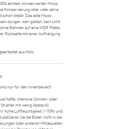
00% echtem, konservierten Moos,
che Konservierung über viele Jahre
 schön bleibt. Das edle Moos
kein düngen, kein gießen, kein Licht.
r ohne Rahmen auf eine MDF Platte
er Rückseite mit einer Aufhängung
 gearbeitet aus Holz.
s:
sind nur für den Innenbereich
auerhafte, intensive Sonnen- oder
. Strahler mit wenig Abstand).
ehr hohe Luftfeuchtigkeit (>70%) und
platzieren Sie die Bilder nicht in die
izungen oder anderen Hitzequellen.