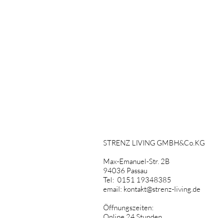
STRENZ LIVING GMBH&Co.KG
Max-Emanuel-Str. 2B
94036 Passau
Tel: 0151 19348385
email:
kontakt@strenz-living.de
Öffnungszeiten:
Online 24 Stunden