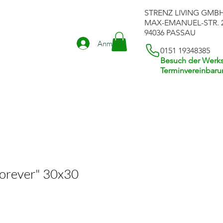
STRENZ LIVING GMB
MAX-EMANUEL-STR. 
94036 PASSAU
Anmelden
0151 19348385
Besuch der Werks
Terminvereinbar
orever" 30x30