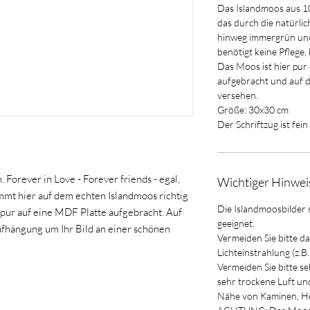
Das Islandmoos aus 1
das durch die natürli
hinweg immergrün und
benötigt keine Pflege, 
Das Moos ist hier pu
aufgebracht und auf d
versehen.
Größe: 30x30 cm
Der Schriftzug ist fein
. Forever in Love - Forever friends - egal,
Wichtiger Hinwei
mmt hier auf dem echten Islandmoos richtig
Die Islandmoosbilder 
r pur auf eine MDF Platte aufgebracht. Auf
geeignet.
ufhängung um Ihr Bild an einer schönen
Vermeiden Sie bitte d
Lichteinstrahlung (z.B
Vermeiden Sie bitte s
sehr trockene Luft und 
Nähe von Kaminen, He