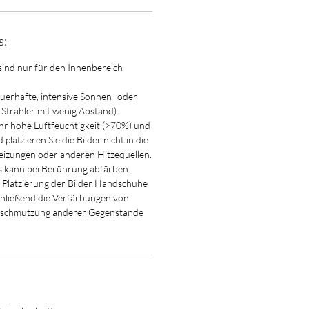
s:
sind nur für den Innenbereich
auerhafte, intensive Sonnen- oder
. Strahler mit wenig Abstand).
ehr hohe Luftfeuchtigkeit (>70%) und
platzieren Sie die Bilder nicht in die
izungen oder anderen Hitzequellen.
ann bei Berührung abfärben.
 Platzierung der Bilder Handschuhe
chließend die Verfärbungen von
rschmutzung anderer Gegenstände