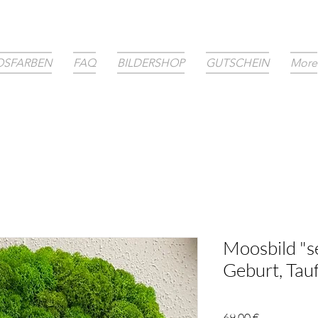
SFARBEN
FAQ
BILDERSHOP
GUTSCHEIN
More
Moosbild "se
Geburt, Tau
Preis
69,00 €