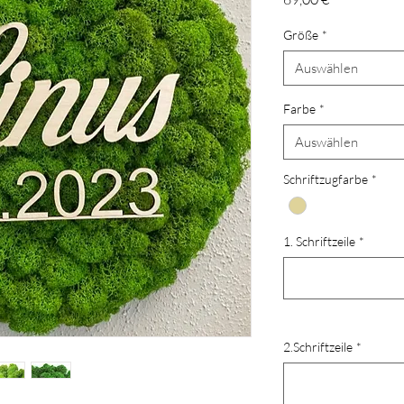
Größe
*
Auswählen
Farbe
*
Auswählen
Schriftzugfarbe
*
1. Schriftzeile
*
2.Schriftzeile
*