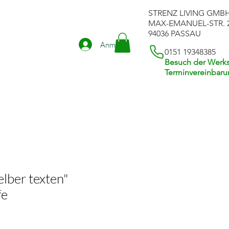
STRENZ LIVING GMB
MAX-EMANUEL-STR. 
94036 PASSAU
Anmelden
0151 19348385
Besuch der Werks
Terminvereinbar
lber texten"
fe