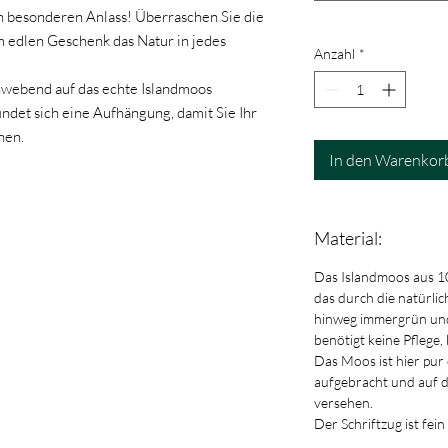
n besonderen Anlass! Überraschen Sie die
m edlen Geschenk das Natur in jedes
Anzahl
*
chwebend auf das echte Islandmoos
indet sich eine Aufhängung, damit Sie Ihr
nen.
In den Warenkor
Material:
Das Islandmoos aus 1
das durch die natürli
hinweg immergrün und
benötigt keine Pflege, 
Das Moos ist hier pu
aufgebracht und auf d
versehen.
Der Schriftzug ist fei