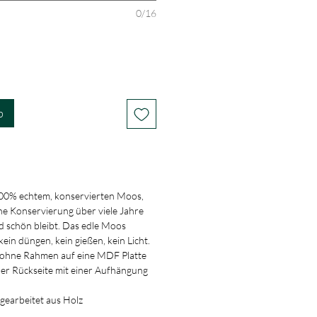
0/16
b
00% echtem, konservierten Moos,
che Konservierung über viele Jahre
 schön bleibt. Das edle Moos
kein düngen, kein gießen, kein Licht.
r ohne Rahmen auf eine MDF Platte
er Rückseite mit einer Aufhängung
n gearbeitet aus Holz