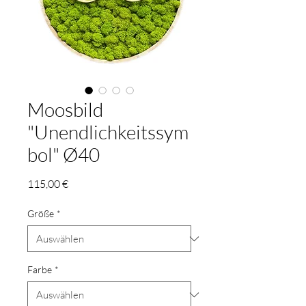
Moosbild
"Unendlichkeitssym
bol" Ø40
Preis
115,00 €
Größe
*
Farbe
*