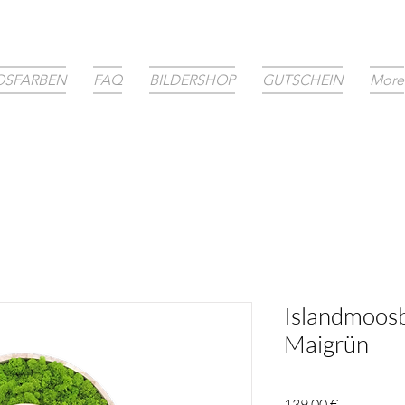
SFARBEN
FAQ
BILDERSHOP
GUTSCHEIN
More
Islandmoos
Maigrün
Preis
139,00 €