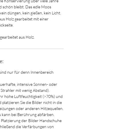
che Konservierung über viele Jahre
 schön bleibt. Das edle Moos
kein düngen, kein gießen, kein Licht.
us Holz gearbeitet mit einer
ckseite.
 gearbeitet aus Holz.
e:
sind nur für denn Innenbereich
auerhafte, intensive Sonnen- oder
. Strahler mit wenig Abstand).
ehr hohe Luftfeuchtigkeit (>70%) und
platzieren Sie die Bilder nicht in die
izungen oder anderen Hitzequellen.
ann bei Berührung abfärben.
 Platzierung der Bilder Handschuhe
chließend die Verfärbungen von