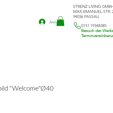
STRENZ LIVING GMB
MAX-EMANUEL-STR. 
94036 PASSAU
Anmelden
0151 19348385
Besuch der Werks
Terminvereinbar
bild "Welcome"Ø40