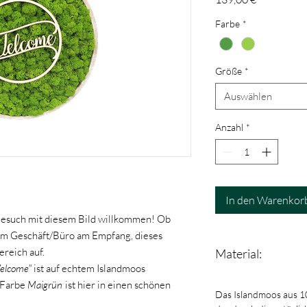
Farbe
*
Größe
*
Auswählen
Anzahl
*
In den Warenkor
 Besuch mit diesem Bild willkommen! Ob
im Geschäft/Büro am Empfang, dieses
ereich auf.
Material:
elcome"
ist auf echtem Islandmoos
 Farbe
Maigrün
ist hier in einen schönen
Das Islandmoos aus 1