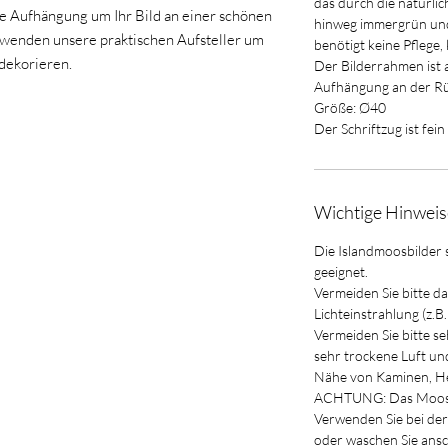
das durch die natürli
ne Aufhängung um Ihr Bild an einer schönen
hinweg immergrün und
rwenden unsere praktischen Aufsteller um
benötigt keine Pflege, 
 dekorieren.
Der Bilderrahmen ist a
Aufhängung an der Rü
Größe: Ø40
Der Schriftzug ist fein
Wichtige Hinweis
Die Islandmoosbilder 
geeignet.
Vermeiden Sie bitte d
Lichteinstrahlung (z.B
Vermeiden Sie bitte s
sehr trockene Luft und 
Nähe von Kaminen, He
ACHTUNG: Das Moos k
Verwenden Sie bei der
oder waschen Sie ans