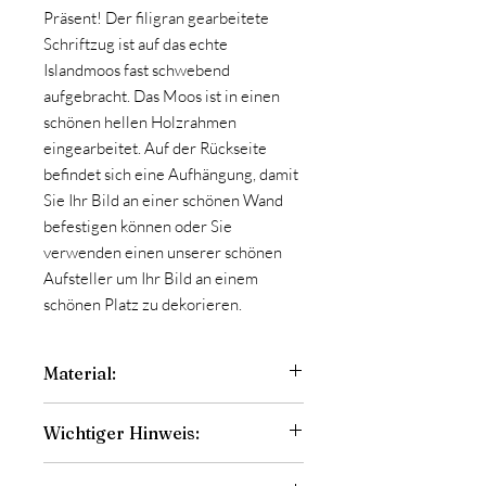
Präsent! Der filigran gearbeitete
Schriftzug ist auf das echte
Islandmoos fast schwebend
aufgebracht. Das Moos ist in einen
schönen hellen Holzrahmen
eingearbeitet. Auf der Rückseite
befindet sich eine Aufhängung, damit
Sie Ihr Bild an einer schönen Wand
befestigen können oder Sie
verwenden einen unserer schönen
Aufsteller um Ihr Bild an einem
schönen Platz zu dekorieren.
Material:
Das Islandmoos aus 100% echtem,
Wichtiger Hinweis:
konservierten Moos, das durch die
natürliche Konservierung über viele
Die Islandmoosbilder sind nur für denn
Jahre hinweg immergrün und schön